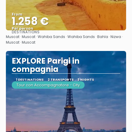
From
1.258 €
Per person
DESTINATIONS
See
Muscat · Muscat · Wahiba Sands · Wahiba Sands · Bahla · Nizwa ·
Muscat · Muscat
EXPLORE Parigi in
compagnia
1 DESTINATIONS
2 TRANSPORTS
3 NIGHTS
Tour con Accompagnatore - City