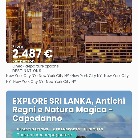
From
2.487 €
Per person
Check departure options
See
DESTINATIONS
New York City NY · New York City NY · New York City NY · New York City
NY · New York City NY · New York City NY
EXPLORE SRI LANKA, Antichi
Regni e Natura Magica -
Capodanno
10 DESTINATIONS
4 TRANSPORTS
10 NIGHTS
Tour con Accompagnatore