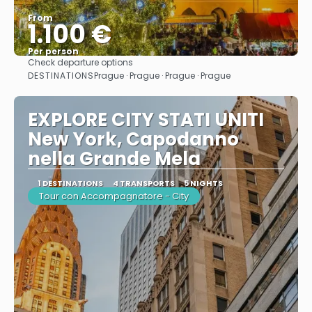
From
1.100 €
Per person
Check departure options
See
DESTINATIONS
Prague · Prague · Prague · Prague
EXPLORE CITY STATI UNITI
New York, Capodanno
nella Grande Mela
1 DESTINATIONS
4 TRANSPORTS
5 NIGHTS
Tour con Accompagnatore - City