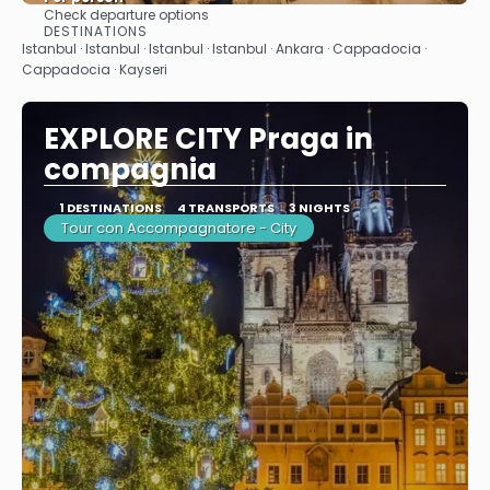
Check departure options
See
DESTINATIONS
Istanbul · Istanbul · Istanbul · Istanbul · Ankara · Cappadocia ·
Cappadocia · Kayseri
EXPLORE CITY Praga in
compagnia
1 DESTINATIONS
4 TRANSPORTS
3 NIGHTS
Tour con Accompagnatore - City