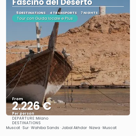
Fascino del Deserto
5 DESTINATIONS
4 TRANSPORTS
7 NIGHTS
Tour con Guida locale e Plus
From
2.226 €
Per person
DEPARTURE:
Milano
See
DESTINATIONS
Muscat · Sur · Wahiba Sands · Jabal Akhdar · Nizwa · Muscat