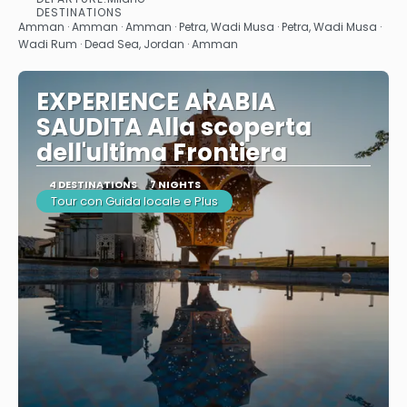
See
DESTINATIONS
Amman · Amman · Amman · Petra, Wadi Musa · Petra, Wadi Musa ·
Wadi Rum · Dead Sea, Jordan · Amman
EXPERIENCE ARABIA
SAUDITA Alla scoperta
dell'ultima Frontiera
4 DESTINATIONS
7 NIGHTS
Tour con Guida locale e Plus