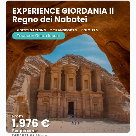
EXPERIENCE GIORDANIA Il
Regno dei Nabatei
4 DESTINATIONS
2 TRANSPORTS
7 NIGHTS
Tour con Guida locale
From
1.976 €
Per person
DEPARTURE:
Milano