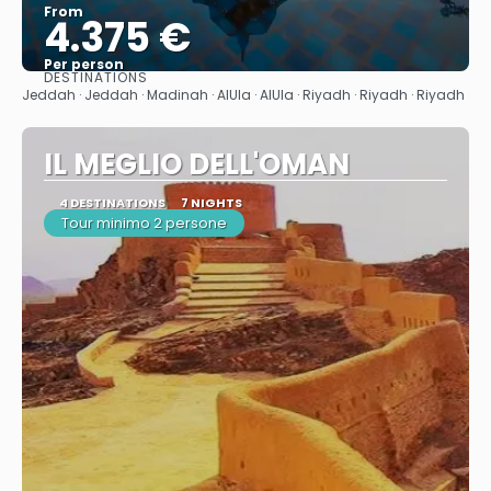
From
4.375 €
Per person
DESTINATIONS
See
Jeddah · Jeddah · Madinah · AlUla · AlUla · Riyadh · Riyadh · Riyadh
IL MEGLIO DELL'OMAN
4 DESTINATIONS
7 NIGHTS
Tour minimo 2 persone