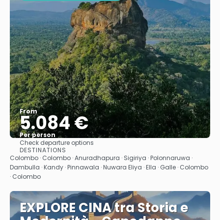
From
5.084 €
Per person
Check departure options
See
DESTINATIONS
Colombo · Colombo · Anuradhapura · Sigiriya · Polonnaruwa ·
Dambulla · Kandy · Pinnawala · Nuwara Eliya · Ella · Galle · Colombo
· Colombo
EXPLORE CINA tra Storia e