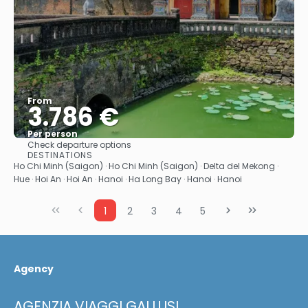
From
3.786 €
Per person
Check departure options
See
DESTINATIONS
Ho Chi Minh (Saigon) · Ho Chi Minh (Saigon) · Delta del Mekong ·
Hue · Hoi An · Hoi An · Hanoi · Ha Long Bay · Hanoi · Hanoi
1
2
3
4
5
Agency
AGENZIA VIAGGI GALLUSI