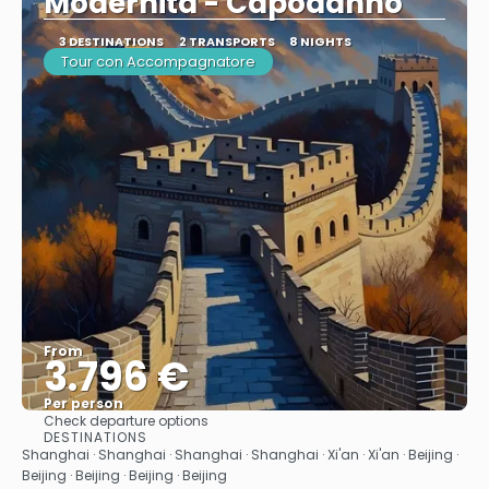
Modernità - Capodanno
3 DESTINATIONS
2 TRANSPORTS
8 NIGHTS
Tour con Accompagnatore
From
3.796 €
Per person
Check departure options
See
DESTINATIONS
Shanghai · Shanghai · Shanghai · Shanghai · Xi'an · Xi'an · Beijing ·
Beijing · Beijing · Beijing · Beijing