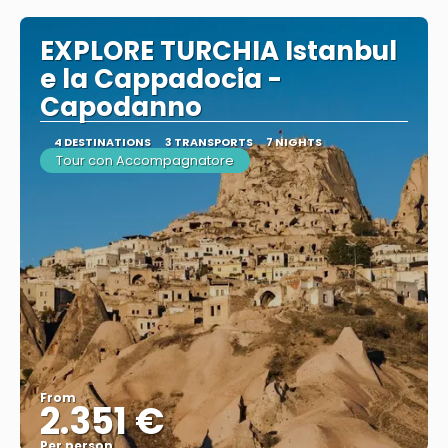
EXPLORE TURCHIA Istanbul
e la Cappadocia -
Capodanno
4 DESTINATIONS
3 TRANSPORTS
7 NIGHTS
Tour con Accompagnatore
From
2.351 €
Per person