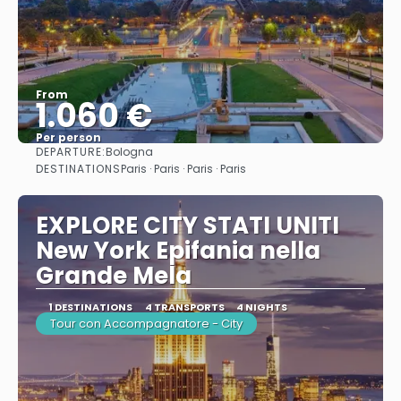
From
1.060 €
Per person
DEPARTURE:
Bologna
See
DESTINATIONS
Paris · Paris · Paris · Paris
EXPLORE CITY STATI UNITI
New York Epifania nella
Grande Mela
1 DESTINATIONS
4 TRANSPORTS
4 NIGHTS
Tour con Accompagnatore - City