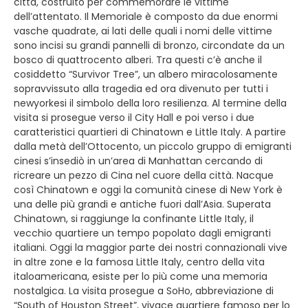
città, costruito per commemorare le vittime
dell’attentato. Il Memoriale è composto da due enormi
vasche quadrate, ai lati delle quali i nomi delle vittime
sono incisi su grandi pannelli di bronzo, circon­date da un
bosco di quattrocento alberi. Tra questi c’è anche il
cosiddetto “Survivor Tree”, un albero miracolosa­mente
sopravvissuto alla tragedia ed ora divenuto per tutti i
newyorkesi il simbolo della loro resilienza. Al termine della
visita si prosegue verso il City Hall e poi verso i due
caratteristici quartieri di Chinatown e Little Italy. A partire
dalla metà dell’Ottocento, un piccolo gruppo di emigranti
cinesi s’insediò in un’area di Manhattan cercando di
ricreare un pezzo di Cina nel cuore della città. Nacque
così Chinatown e oggi la comunità cinese di New York è
una delle più grandi e antiche fuori dall’Asia. Superata
Chinatown, si raggiunge la confinante Little Italy, il
vecchio quartiere un tempo popolato dagli emigranti
italiani. Oggi la maggior parte dei nostri connazionali vive
in altre zone e la famosa Little Italy, centro della vita
italoamericana, esiste per lo più come una memoria
nostalgica. La visita prosegue a SoHo, abbreviazione di
“South of Houston Street”, vivace quartiere famoso per lo