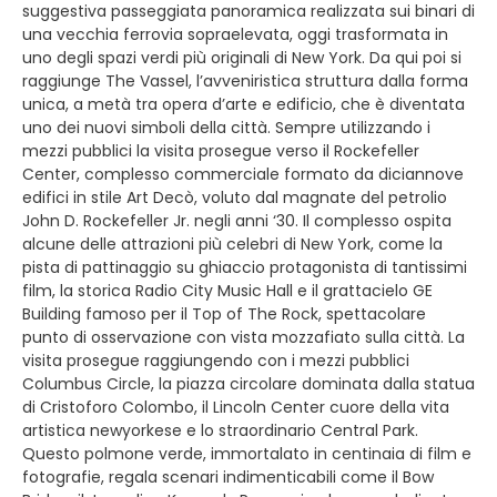
suggestiva passeggiata panoramica realizzata sui binari di
una vecchia ferrovia sopraelevata, oggi trasformata in
uno degli spazi verdi più originali di New York. Da qui poi si
raggiunge The Vassel, l’avveniristica struttura dalla forma
unica, a metà tra opera d’arte e edificio, che è diventata
uno dei nuovi simboli della città. Sempre utilizzando i
mezzi pubblici la visita prosegue verso il Rockefeller
Center, complesso commerciale formato da diciannove
edifici in stile Art Decò, voluto dal magnate del petrolio
John D. Rockefeller Jr. negli anni ‘30. Il complesso ospita
alcune delle attrazioni più celebri di New York, come la
pista di pattinaggio su ghiaccio protagonista di tantissimi
film, la storica Radio City Music Hall e il grattacielo GE
Building famoso per il Top of The Rock, spettacolare
punto di osservazione con vista mozzafiato sulla città. La
visita prosegue raggiungendo con i mezzi pubblici
Columbus Circle, la piazza circolare dominata dalla statua
di Cristoforo Colombo, il Lincoln Center cuore della vita
artistica newyorkese e lo straordinario Central Park.
Questo polmone verde, immortalato in centinaia di film e
fotografie, regala scenari indimenticabili come il Bow