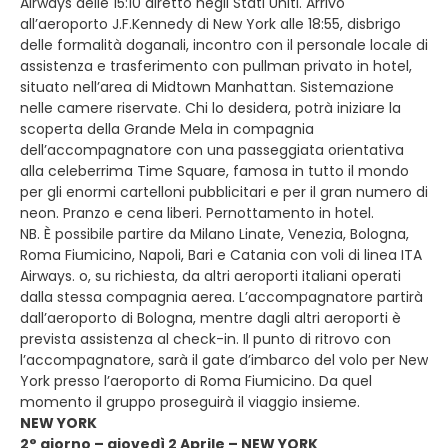
Airways delle 15:10 diretto negli Stati Uniti. Arrivo
all’aeroporto J.F.Kennedy di New York alle 18:55, disbrigo
delle formalità doganali, incontro con il personale locale di
assistenza e trasferimento con pullman privato in hotel,
situato nell’area di Midtown Manhattan. Sistemazione
nelle camere riservate. Chi lo desidera, potrà iniziare la
scoperta della Grande Mela in compagnia
dell’accompagnatore con una passeggiata orientativa
alla celeberrima Time Square, famosa in tutto il mondo
per gli enormi cartelloni pubblicitari e per il gran numero di
neon. Pranzo e cena liberi. Pernottamento in hotel.
NB. È possibile partire da Milano Linate, Venezia, Bologna,
Roma Fiumicino, Napoli, Bari e Catania con voli di linea ITA
Airways. o, su richiesta, da altri aeroporti italiani operati
dalla stessa compagnia aerea. L’accompagnatore partirà
dall’aeroporto di Bologna, mentre dagli altri aeroporti è
prevista assistenza al check-in. Il punto di ritrovo con
l’accompagnatore, sarà il gate d’imbarco del volo per New
York presso l’aeroporto di Roma Fiumicino. Da quel
momento il gruppo proseguirà il viaggio insieme.
NEW YORK
2° giorno – giovedì 2 Aprile – NEW YORK