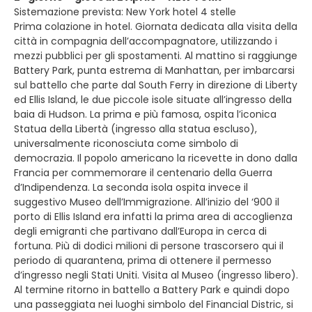
Sistemazione prevista: New York hotel 4 stelle
Prima colazione in hotel. Giornata dedicata alla visita della
città in compagnia dell’accompagnatore, utilizzando i
mezzi pubblici per gli spostamenti. Al mattino si raggiunge
Battery Park, punta estrema di Manhattan, per imbarcarsi
sul battello che parte dal South Ferry in direzione di Liberty
ed Ellis Island, le due piccole isole situate all’ingresso della
baia di Hudson. La prima e più famosa, ospita l’iconica
Statua della Libertà (ingresso alla statua escluso),
universalmente riconosciuta come simbolo di
democrazia. Il popolo americano la ricevette in dono dalla
Francia per commemorare il centenario della Guerra
d’Indipendenza. La seconda isola ospita invece il
suggestivo Museo dell’Immigrazione. All’inizio del ‘900 il
porto di Ellis Island era infatti la prima area di accoglienza
degli emigranti che partivano dall’Europa in cerca di
fortuna. Più di dodici milioni di persone trascorsero qui il
periodo di quarantena, prima di ottenere il permesso
d’ingresso negli Stati Uniti. Visita al Museo (ingresso libero).
Al termine ritorno in battello a Battery Park e quindi dopo
una passeggiata nei luoghi simbolo del Financial Distric, si