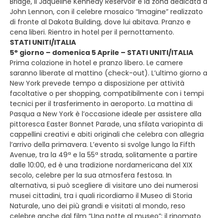
Bridge, il Jaqueline Kennedy Reservoir e la zona dedicata a
John Lennon, con il celebre mosaico “Imagine” realizzato
di fronte al Dakota Building, dove lui abitava. Pranzo e
cena liberi. Rientro in hotel per il pernottamento.
STATI UNITI/ITALIA
5° giorno – domenica 5 Aprile – STATI UNITI/ITALIA
Prima colazione in hotel e pranzo libero. Le camere
saranno liberate al mattino (check-out). L’ultimo giorno a
New York prevede tempo a disposizione per attività
facoltative o per shopping, compatibilmente con i tempi
tecnici per il trasferimento in aeroporto. La mattina di
Pasqua a New York è l’occasione ideale per assistere alla
pittoresca Easter Bonnet Parade, una sfilata variopinta di
cappellini creativi e abiti originali che celebra con allegria
l’arrivo della primavera. L’evento si svolge lungo la Fifth
Avenue, tra la 49ª e la 55ª strada, solitamente a partire
dalle 10:00, ed è una tradizione nordamericana del XIX
secolo, celebre per la sua atmosfera festosa. In
alternativa, si può scegliere di visitare uno dei numerosi
musei cittadini, tra i quali ricordiamo il Museo di Storia
Naturale, uno dei più grandi e visitati al mondo, reso
celebre anche dal film “Una notte al museo”; il rinomato